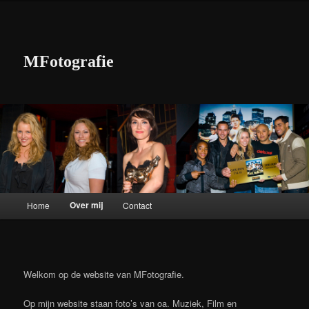
MFotografie
Hoofdmenu
Over mij
Home
Contact
Spring naar de primaire inhoud
Spring naar de secundaire inhoud
Welkom op de website van MFotografie.
Op mijn website staan foto’s van oa. Muziek, Film en