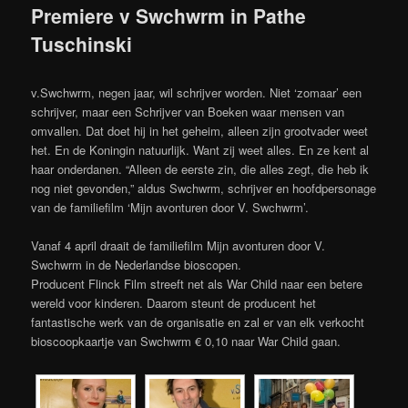
Premiere v Swchwrm in Pathe
Tuschinski
v.Swchwrm, negen jaar, wil schrijver worden. Niet ‘zomaar’ een
schrijver, maar een Schrijver van Boeken waar mensen van
omvallen. Dat doet hij in het geheim, alleen zijn grootvader weet
het. En de Koningin natuurlijk. Want zij weet alles. En ze kent al
haar onderdanen. “Alleen de eerste zin, die alles zegt, die heb ik
nog niet gevonden,” aldus Swchwrm, schrijver en hoofdpersonage
van de familiefilm ‘Mijn avonturen door V. Swchwrm’.
Vanaf 4 april draait de familiefilm Mijn avonturen door V.
Swchwrm in de Nederlandse bioscopen.
Producent Flinck Film streeft net als War Child naar een betere
wereld voor kinderen. Daarom steunt de producent het
fantastische werk van de organisatie en zal er van elk verkocht
bioscoopkaartje van Swchwrm € 0,10 naar War Child gaan.