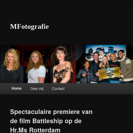
MFotografie
Hoofdmenu
Home
Over mij
Contact
Spring naar de primaire inhoud
Spring naar de secundaire inhoud
Spectaculaire premiere van
de film Battleship op de
Hr.Ms Rotterdam