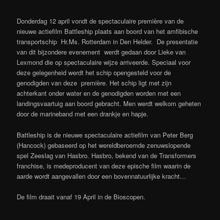
Donderdag 12 april vondt de spectaculaire première van de
nieuwe actiefilm Battleship plaats aan boord van het amfibische
transportschip Hr.Ms. Rotterdam in Den Helder. De presentatie
van dit bijzondere evenement werdt gedaan door Lieke van
Lexmond die op spectaculaire wijze arriveerde. Speciaal voor
deze gelegenheid werdt het schip opengesteld voor de
genodigden van deze première. Het schip ligt met zijn
achterkant onder water en de genodigden worden met een
landingsvaartuig aan boord gebracht. Men werdt welkom geheten
door de marineband met een drankje en hapje.
Battleship is de nieuwe spectaculaire actiefilm van Peter Berg
(Hancock) gebaseerd op het wereldberoemde zenuwslopende
spel Zeeslag van Hasbro. Hasbro, bekend van de Transformers
franchise, is medeproducent van deze epische film waarin de
aarde wordt aangevallen door een bovennatuurlijke kracht…
De film draait vanaf 19 April in de Bioscopen.