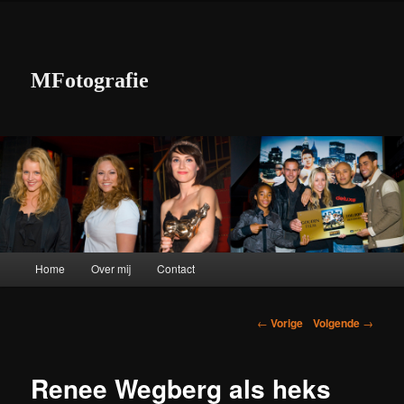
MFotografie
Hoofdmenu
Home
Over mij
Contact
Spring naar de primaire inhoud
Spring naar de secundaire inhoud
Berichtnavigatie
←
Vorige
Volgende
→
Renee Wegberg als heks