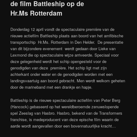
de film Battleship op de
Hr.Ms Rotterdam
Donderdag 12 april vondt de spectaculaire première van de
nieuwe actiefilm Battleship plaats aan boord van het amfibische
transportschip Hr.Ms. Rotterdam in Den Helder. De presentatie
van dit bijzondere evenement werdt gedaan door Lieke van
Lexmond die op spectaculaire wijze arriveerde. Speciaal voor
deze gelegenheid werdt het schip opengesteld voor de
genodigden van deze première. Het schip ligt met zijn
achterkant onder water en de genodigden worden met een
landingsvaartuig aan boord gebracht. Men werdt welkom geheten
door de marineband met een drankje en hapje.
Battleship is de nieuwe spectaculaire actiefilm van Peter Berg
(Hancock) gebaseerd op het wereldberoemde zenuwslopende
spel Zeeslag van Hasbro. Hasbro, bekend van de Transformers
franchise, is medeproducent van deze epische film waarin de
aarde wordt aangevallen door een bovennatuurlijke kracht…