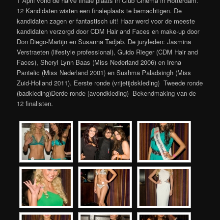
1 April vond de halve finale plaats in Club Cinema in Rotterdam.
12 Kandidaten wisten een finaleplaats te bemachtigen. De
kandidaten zagen er fantastisch uit! Haar werd voor de meeste
kandidaten verzorgd door CDM Hair and Faces en make-up door
Don Diego-Martijn en Susanna Tadjab. De juryleden: Jasmina
Verstraeten (lifestyle professional), Guido Rieger (CDM Hair and
Faces), Sheryl Lynn Baas (Miss Nederland 2006) en Irena
Pantelic (Miss Nederland 2001) en Sushma Paladsingh (Miss
Zuid-Holland 2011). Eerste ronde (vrijetijdskleding) Tweede ronde
(badkleding)Derde ronde (avondkleding) Bekendmaking van de
12 finalisten.