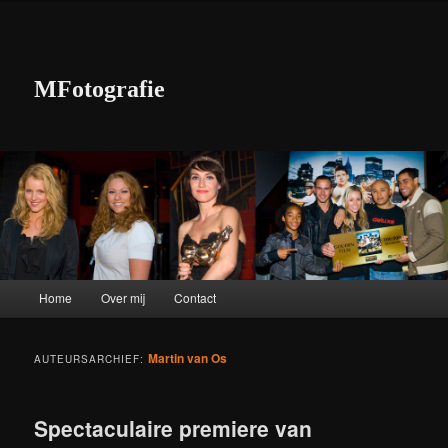
MFotografie
Hoofdmenu
Home
Over mij
Contact
Spring naar de primaire inhoud
Spring naar de secundaire inhoud
Martin van Os
AUTEURSARCHIEF:
Spectaculaire premiere van