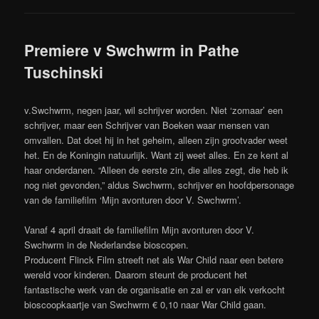
Premiere v Swchwrm in Pathe
Tuschinski
v.Swchwrm, negen jaar, wil schrijver worden. Niet ‘zomaar’ een
schrijver, maar een Schrijver van Boeken waar mensen van
omvallen. Dat doet hij in het geheim, alleen zijn grootvader weet
het. En de Koningin natuurlijk. Want zij weet alles. En ze kent al
haar onderdanen. “Alleen de eerste zin, die alles zegt, die heb ik
nog niet gevonden,” aldus Swchwrm, schrijver en hoofdpersonage
van de familiefilm ‘Mijn avonturen door V. Swchwrm’.
Vanaf 4 april draait de familiefilm Mijn avonturen door V.
Swchwrm in de Nederlandse bioscopen.
Producent Flinck Film streeft net als War Child naar een betere
wereld voor kinderen. Daarom steunt de producent het
fantastische werk van de organisatie en zal er van elk verkocht
bioscoopkaartje van Swchwrm € 0,10 naar War Child gaan.