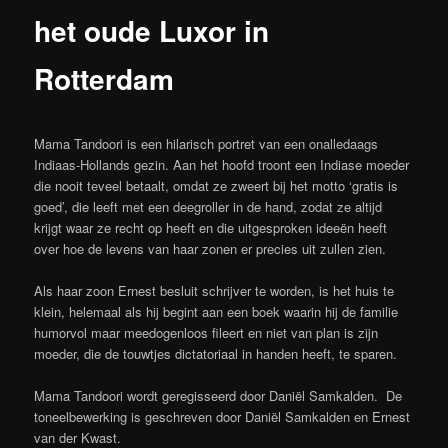
het oude Luxor in
Rotterdam
Mama Tandoori is een hilarisch portret van een onalledaags
Indiaas-Hollands gezin. Aan het hoofd troont een Indiase moeder
die nooit teveel betaalt, omdat ze zweert bij het motto ‘gratis is
goed’, die leeft met een deegroller in de hand, zodat ze altijd
krijgt waar ze recht op heeft en die uitgesproken ideeën heeft
over hoe de levens van haar zonen er precies uit zullen zien.
Als haar zoon Ernest besluit schrijver te worden, is het huis te
klein, helemaal als hij begint aan een boek waarin hij de familie
humorvol maar meedogenloos fileert en niet van plan is zijn
moeder, die de touwtjes dictatoriaal in handen heeft, te sparen.
Mama Tandoori wordt geregisseerd door Daniël Samkalden. De
toneelbewerking is geschreven door Daniël Samkalden en Ernest
van der Kwast.