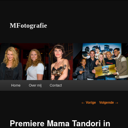
MFotografie
Hoofdmenu
Home
Over mij
Contact
Spring naar de primaire inhoud
Spring naar de secundaire inhoud
Berichtnavigatie
←
Vorige
Volgende
→
Premiere Mama Tandori in