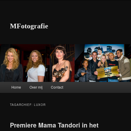
MFotografie
Hoofdmenu
Home
Over mij
Contact
Spring naar de primaire inhoud
Spring naar de secundaire inhoud
TAGARCHIEF:
LUXOR
Premiere Mama Tandori in het