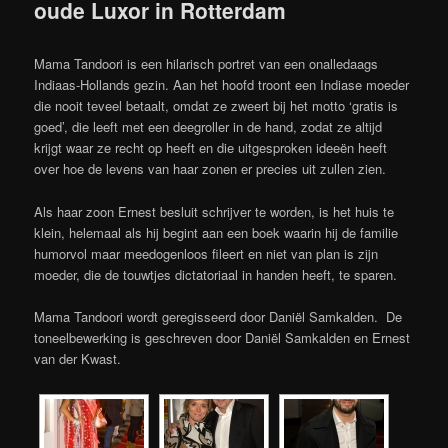
oude Luxor in Rotterdam
Mama Tandoori is een hilarisch portret van een onalledaags
Indiaas-Hollands gezin. Aan het hoofd troont een Indiase moeder
die nooit teveel betaalt, omdat ze zweert bij het motto ‘gratis is
goed’, die leeft met een deegroller in de hand, zodat ze altijd
krijgt waar ze recht op heeft en die uitgesproken ideeën heeft
over hoe de levens van haar zonen er precies uit zullen zien.
Als haar zoon Ernest besluit schrijver te worden, is het huis te
klein, helemaal als hij begint aan een boek waarin hij de familie
humorvol maar meedogenloos fileert en niet van plan is zijn
moeder, die de touwtjes dictatoriaal in handen heeft, te sparen.
Mama Tandoori wordt geregisseerd door Daniël Samkalden. De
toneelbewerking is geschreven door Daniël Samkalden en Ernest
van der Kwast.