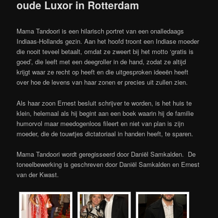
oude Luxor in Rotterdam
Mama Tandoori is een hilarisch portret van een onalledaags
Indiaas-Hollands gezin. Aan het hoofd troont een Indiase moeder
die nooit teveel betaalt, omdat ze zweert bij het motto ‘gratis is
goed’, die leeft met een deegroller in de hand, zodat ze altijd
krijgt waar ze recht op heeft en die uitgesproken ideeën heeft
over hoe de levens van haar zonen er precies uit zullen zien.
Als haar zoon Ernest besluit schrijver te worden, is het huis te
klein, helemaal als hij begint aan een boek waarin hij de familie
humorvol maar meedogenloos fileert en niet van plan is zijn
moeder, die de touwtjes dictatoriaal in handen heeft, te sparen.
Mama Tandoori wordt geregisseerd door Daniël Samkalden. De
toneelbewerking is geschreven door Daniël Samkalden en Ernest
van der Kwast.