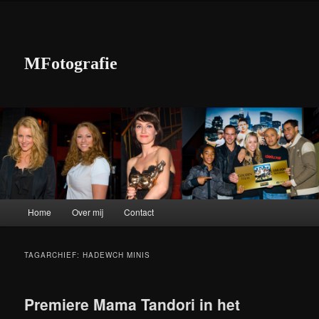
MFotografie
Hoofdmenu
Home
Over mij
Contact
Spring naar de primaire inhoud
Spring naar de secundaire inhoud
TAGARCHIEF:
HADEWCH MINIS
Premiere Mama Tandori in het