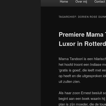
Home
Over mij
Contact
Spring naar de primaire inh
Spring naar de secundaire 
TAGARCHIEF:
DORIEN ROSE DUIN
Premiere Mama T
Luxor in Rotter
Mama Tandoori is een hilarisch
het hoofd troont een Indiase mo
‘gratis is goed’, die leeft met e
op heeft en die uitgesproken i
uit zullen zien.
Als haar zoon Ernest besluit sch
begint aan een boek waarin hij
plan is zijn moeder, die de touw