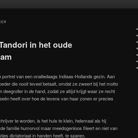
oud
inhoud
KER
andori in het oude
dam
 portret van een onalledaags Indiaas-Hollands gezin. Aan
eder die nooit teveel betaalt, omdat ze zweert bij het motto
en deegroller in de hand, zodat ze altijd krijgt waar ze recht
deeën heeft over hoe de levens van haar zonen er precies
rijver te worden, is het huis te klein, helemaal als hij
 de familie humorvol maar meedogenloos fileert en niet van
tjes dictatoriaal in handen heeft, te sparen.