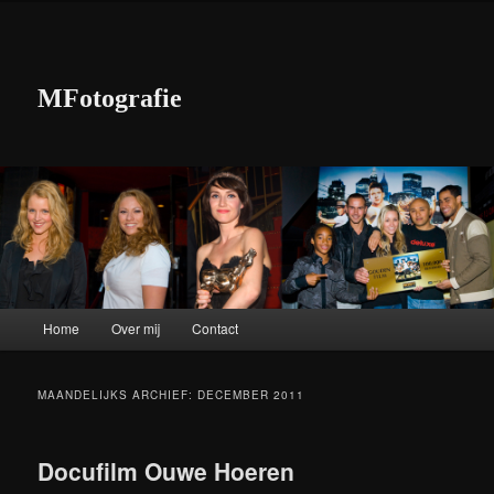
MFotografie
Hoofdmenu
Home
Over mij
Contact
Spring naar de primaire inhoud
Spring naar de secundaire inhoud
MAANDELIJKS ARCHIEF:
DECEMBER 2011
Docufilm Ouwe Hoeren