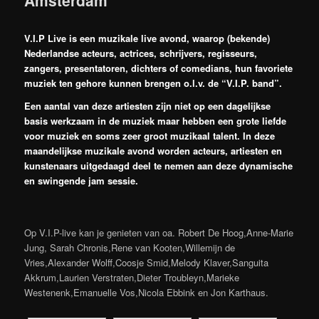
V.I.P Live is een muzikale live avond, waarop (bekende)
Nederlandse acteurs, actrices, schrijvers, regisseurs,
zangers, presentatoren, dichters of comedians, hun favoriete
muziek ten gehore kunnen brengen o.l.v. de “V.I.P. band”.
Een aantal van deze artiesten zijn niet op een dagelijkse
basis werkzaam in de muziek maar hebben een grote liefde
voor muziek en soms zeer groot muzikaal talent. In deze
maandelijkse muzikale avond worden acteurs, artiesten en
kunstenaars uitgedaagd deel te nemen aan deze dynamische
en swingende jam sessie.
Op V.I.P-live kan je genieten van oa. Robert De Hoog,Anne-Marie
Jung, Sarah Chronis,Rene van Kooten,Willemijn de
Vries,Alexander Wolff,Coosje Smid,Melody Klaver,Sanguita
Akkrum,Laurien Verstraten,Dieter Troubleyn,Marieke
Westenenk,Emanuelle Vos,Nicola Ebbink en Jon Karthaus.