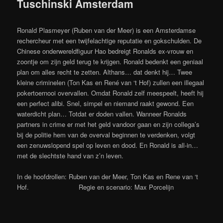
Tuschinski Amsterdam
Ronald Plasmeyer (Ruben van der Meer) is een Amsterdamse
rechercheur met een twijfelachtige reputatie en gokschulden. De
Chinese onderwereldfiguur Hao bedreigt Ronalds ex-vrouw en
zoontje om zijn geld terug te krijgen. Ronald bedenkt een geniaal
plan om alles recht te zetten. Althans… dat denkt hij… Twee
kleine criminelen (Ton Kas en René van ‘t Hof) zullen een illegaal
pokertoernooi overvallen. Omdat Ronald zelf meespeelt, heeft hij
een perfect alibi. Snel, simpel en niemand raakt gewond. Een
waterdicht plan… Totdat er doden vallen. Wanneer Ronalds
partners in crime er met het geld vandoor gaan en zijn collega’s
bij de politie hem van de overval beginnen te verdenken, volgt
een zenuwslopend spel op leven en dood. En Ronald is all-in…
met de slechtste hand van z’n leven.
In de hoofdrollen: Ruben van der Meer, Ton Kas en Rene van ‘t
Hof. Regie en scenario: Max Porcelijn