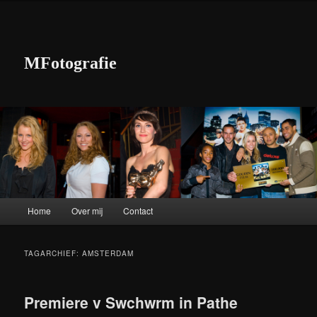
MFotografie
Hoofdmenu
Home
Over mij
Contact
Spring naar de primaire inhoud
Spring naar de secundaire inhoud
TAGARCHIEF:
AMSTERDAM
Premiere v Swchwrm in Pathe