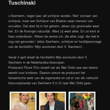
Tuschinski
v.Swchwrm, negen jaar, wil schrijver worden. Niet ‘zomaar’ een
schrijver, maar een Schrijver van Boeken waar mensen van
omvallen. Dat doet hij in het geheim, alleen zijn grootvader weet
het. En de Koningin natuurlijk. Want zij weet alles. En ze kent al
haar onderdanen. “Alleen de eerste zin, die alles zegt, die heb ik
nog niet gevonden,” aldus Swchwrm, schrijver en hoofdpersonage
van de familiefilm ‘Mijn avonturen door V. Swchwrm’.
Vanaf 4 april draait de familiefilm Mijn avonturen door V.
Swchwrm in de Nederlandse bioscopen.
Producent Flinck Film streeft net als War Child naar een betere
wereld voor kinderen. Daarom steunt de producent het
fantastische werk van de organisatie en zal er van elk verkocht
bioscoopkaartje van Swchwrm € 0,10 naar War Child gaan.