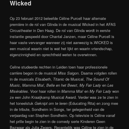
Wicked
Op 23 februari 2012 beleefde Céline Purcell haar alternate
première in de rol van Glinda in de musical Wicked in het AFAS
Circustheater in Den Haag. De rol van Glinda wordt in eerste
instantie gespeeld door Chantal Janzen, maar Céline Purcell is
haar vaste vervanger wanneer zij niet aanwezig is.WICKED is
een musical waarin niet is wat het lijkt en waarin vriendschap,
eigenzinnigheid en oprechtheid weten te overwinnen.
Celine studeerde rechten in Leiden toen haar professionele
carrière begon in de musical
Miss Saigon
. Daarna volgden rollen
in de musicals
Elisabeth
,
Titanic
de Musical,
The Sound Of
Music
,
Mamma Mia!,
Belle en het Beest
,
My Fair Lady
en
Les
Misérables
. Voor haar rollen in
Mamma Mia!
en
My Fair Lady
won
ze een John Kraaijkamp Musical Award. Verder was ze te zien in
het toneelstuk
Geknipt om te leren
(Educating Rita) en zong mee
in de tribute, Sondheim in Songs, ter gelegenheid van de
verjaardag van Stephen Sondheim. Op televisie is Céline vanaf
het prille begin te zien in de comedy serie Kinderen Geen
Bezwaar als Julia Zegers. Recentelijk was Céline te zien in de