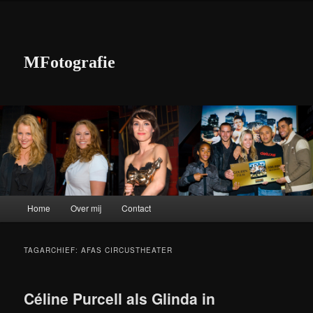
MFotografie
Hoofdmenu
Home
Over mij
Contact
Spring naar de primaire inhoud
Spring naar de secundaire inhoud
TAGARCHIEF:
AFAS CIRCUSTHEATER
Céline Purcell als Glinda in