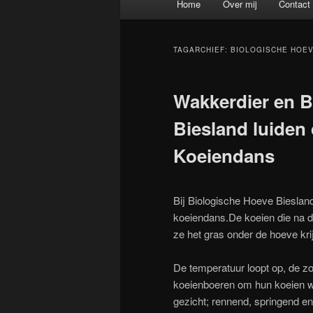
Home
Over mij
Contact
Spring naar de primaire inh
Spring naar de secundaire 
TAGARCHIEF:
BIOLOGISCHE HOEV
Wakkerdier en B
Biesland luiden 
Koeiendans
Bij Biologische Hoeve Biesland
koeiendans.De koeien die na d
ze het gras onder de hoeve kri
De temperatuur loopt op, de zo
koeienboeren om hun koeien weer
gezicht; rennend, springend e