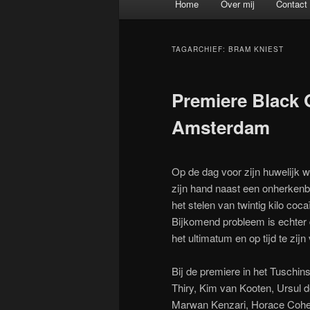
Home
Over mij
Contact
Spring naar de primaire inh
Spring naar de secundaire 
TAGARCHIEF:
BRAM KNIEST
Premiere Black 
Amsterdam
Op de dag voor zijn huwelijk w
zijn hand naast een onherkenb
het stelen van twintig kilo coca
Bijkomend probleem is echter d
het ultimatum en op tijd te zijn
Bij de premiere in het Tuschi
Thiry, Kim van Kooten, Ursul 
Marwan Kenzari, Horace Cohe