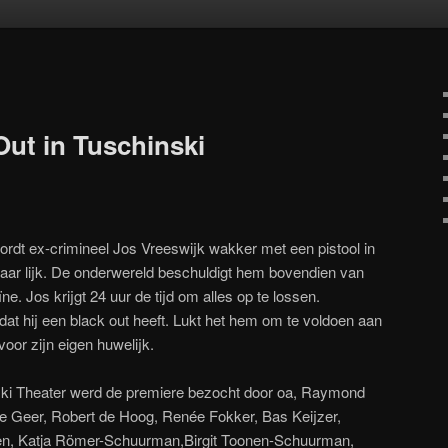
oud
inhoud
Out in Tuschinski
ordt ex-crimineel Jos Vreeswijk wakker met een pistool in
aar lijk. De onderwereld beschuldigt hem bovendien van
ïne. Jos krijgt 24 uur de tijd om alles op te lossen.
at hij een black out heeft. Lukt het hem om te voldoen aan
 voor zijn eigen huwelijk.
nski Theater werd de premiere bezocht door oa, Raymond
de Geer, Robert de Hoog, Renée Fokker, Bas Keijzer,
n, Katja Römer-Schuurman,Birgit Toonen-Schuurman,