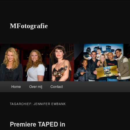
MFotografie
Hoofdmenu
Home
Over mij
Contact
Spring naar de primaire inhoud
Spring naar de secundaire inhoud
TAGARCHIEF:
JENNIFER EWBANK
Premiere TAPED in