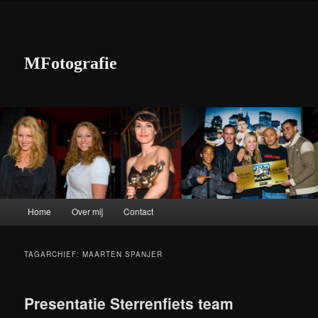
MFotografie
Hoofdmenu
Home
Over mij
Contact
Spring naar de primaire inhoud
Spring naar de secundaire inhoud
TAGARCHIEF:
MAARTEN SPANJER
Presentatie Sterrenfiets team