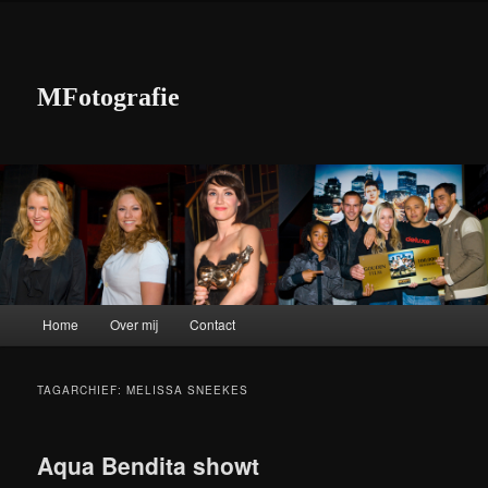
MFotografie
Hoofdmenu
Home
Over mij
Contact
Spring naar de primaire inhoud
Spring naar de secundaire inhoud
TAGARCHIEF:
MELISSA SNEEKES
Aqua Bendita showt