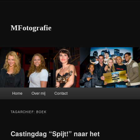
MFotografie
Hoofdmenu
Home
Over mij
Contact
Spring naar de primaire inhoud
Spring naar de secundaire inhoud
TAGARCHIEF:
BOEK
Castingdag “Spijt!” naar het