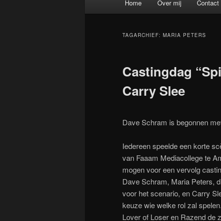
Home
Over mij
Contact
Spring naar de primaire inh
Spring naar de secundaire 
TAGARCHIEF:
MARIA PETERS
Castingdag “Spi
Carry Slee
Dave Schram is begonnen met h
Iedereen speelde een korte sc
van Faaam Mediacollege te Am
mogen voor een vervolg castin
Dave Schram, Maria Peters, d
voor het scenario, en Carry S
keuze wie welke rol zal spelen.
Lover of Loser en Razend de z