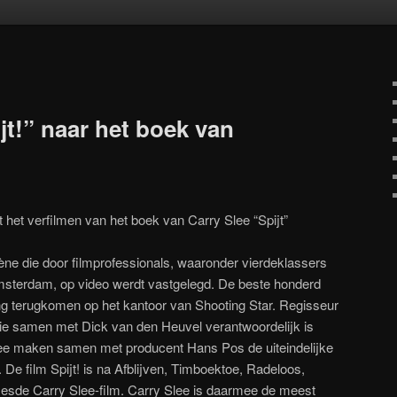
oud
inhoud
jt!” naar het boek van
et verfilmen van het boek van Carry Slee “Spijt”
ène die door filmprofessionals, waaronder vierdeklassers
sterdam, op video werdt vastgelegd. De beste honderd
g terugkomen op het kantoor van Shooting Star. Regisseur
ie samen met Dick van den Heuvel verantwoordelijk is
lee maken samen met producent Hans Pos de uiteindelijke
 De film Spijt! is na Afblijven, Timboektoe, Radeloos,
esde Carry Slee-film. Carry Slee is daarmee de meest