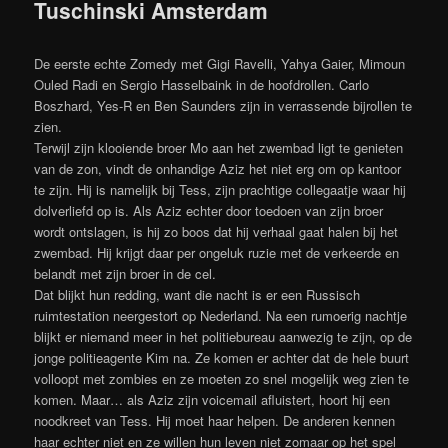
Tuschinski Amsterdam
De eerste echte Zomedy met Gigi Ravelli, Yahya Gaier, Mimoun
Ouled Radi en Sergio Hasselbaink in de hoofdrollen. Carlo
Boszhard, Yes-R en Ben Saunders zijn in verrassende bijrollen te
zien.
Terwijl zijn klooiende broer Mo aan het zwembad ligt te genieten
van de zon, vindt de onhandige Aziz het niet erg om op kantoor
te zijn. Hij is namelijk bij Tess, zijn prachtige collegaatje waar hij
dolverliefd op is. Als Aziz echter door toedoen van zijn broer
wordt ontslagen, is hij zo boos dat hij verhaal gaat halen bij het
zwembad. Hij krijgt daar per ongeluk ruzie met de verkeerde en
belandt met zijn broer in de cel.
Dat blijkt hun redding, want die nacht is er een Russisch
ruimtestation neergestort op Nederland. Na een rumoerig nachtje
blijkt er niemand meer in het politiebureau aanwezig te zijn, op de
jonge politieagente Kim na. Ze komen er achter dat de hele buurt
volloopt met zombies en ze moeten zo snel mogelijk weg zien te
komen. Maar… als Aziz zijn voicemail afluistert, hoort hij een
noodkreet van Tess. Hij moet haar helpen. De anderen kennen
haar echter niet en ze willen hun leven niet zomaar op het spel