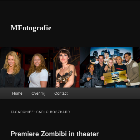
MFotografie
Hoofdmenu
Home
Over mij
Contact
Spring naar de primaire inhoud
Spring naar de secundaire inhoud
TAGARCHIEF:
CARLO BOSZHARD
Premiere Zombibi in theater