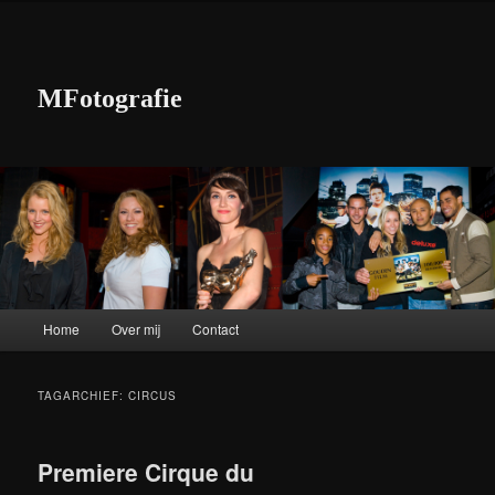
MFotografie
Hoofdmenu
Home
Over mij
Contact
Spring naar de primaire inhoud
Spring naar de secundaire inhoud
TAGARCHIEF:
CIRCUS
Premiere Cirque du