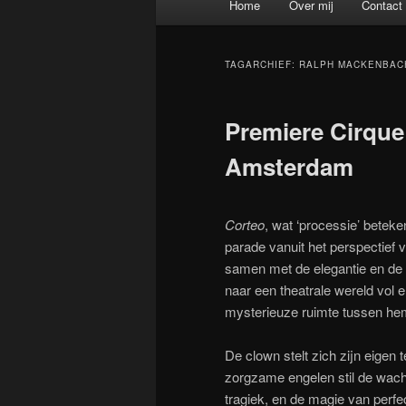
Home
Over mij
Contact
Spring naar de primaire inh
Spring naar de secundaire 
TAGARCHIEF:
RALPH MACKENBAC
Premiere Cirque
Amsterdam
Corteo
, wat ‘processie’ betekent
parade vanuit het perspectief 
samen met de elegantie en de 
naar een theatrale wereld vol 
mysterieuze ruimte tussen he
De clown stelt zich zijn eigen t
zorgzame engelen stil de wach
tragiek, en de magie van perfe