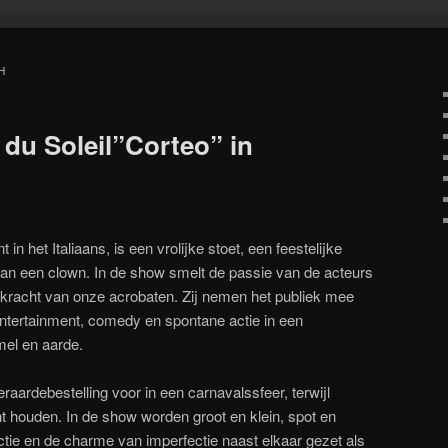
oud
inhoud
H
 du Soleil”Corteo” in
 in het Italiaans, is een vrolijke stoet, een feestelijke
van een clown. In de show smelt de passie van de acteurs
kracht van onze acrobaten. Zij nemen het publiek mee
entertainment, comedy en spontane actie in een
mel en aarde.
eraardebestelling voor in een carnavalssfeer, terwijl
t houden. In de show worden groot en klein, spot en
ctie en de charme van imperfectie naast elkaar gezet als