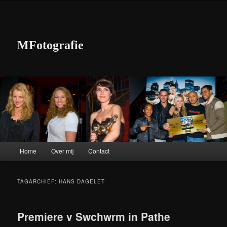
MFotografie
Hoofdmenu
Home
Over mij
Contact
Spring naar de primaire inhoud
Spring naar de secundaire inhoud
TAGARCHIEF:
HANS DAGELET
Premiere v Swchwrm in Pathe