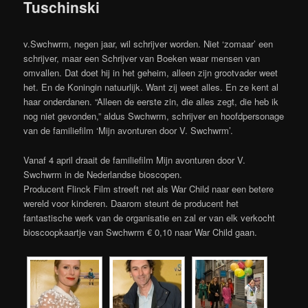
Tuschinski
v.Swchwrm, negen jaar, wil schrijver worden. Niet ‘zomaar’ een
schrijver, maar een Schrijver van Boeken waar mensen van
omvallen. Dat doet hij in het geheim, alleen zijn grootvader weet
het. En de Koningin natuurlijk. Want zij weet alles. En ze kent al
haar onderdanen. “Alleen de eerste zin, die alles zegt, die heb ik
nog niet gevonden,” aldus Swchwrm, schrijver en hoofdpersonage
van de familiefilm ‘Mijn avonturen door V. Swchwrm’.
Vanaf 4 april draait de familiefilm Mijn avonturen door V.
Swchwrm in de Nederlandse bioscopen.
Producent Flinck Film streeft net als War Child naar een betere
wereld voor kinderen. Daarom steunt de producent het
fantastische werk van de organisatie en zal er van elk verkocht
bioscoopkaartje van Swchwrm € 0,10 naar War Child gaan.