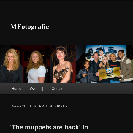
MFotografie
Hoofdmenu
Home
Over mij
Contact
Spring naar de primaire inhoud
Spring naar de secundaire inhoud
TAGARCHIEF:
KERMIT DE KIKKER
‘The muppets are back’ in