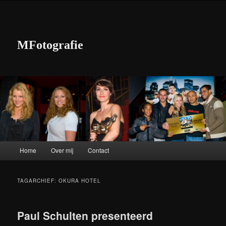
MFotografie
Hoofdmenu
Home
Over mij
Contact
Spring naar de primaire inhoud
Spring naar de secundaire inhoud
TAGARCHIEF:
OKURA HOTEL
Paul Schulten presenteerd