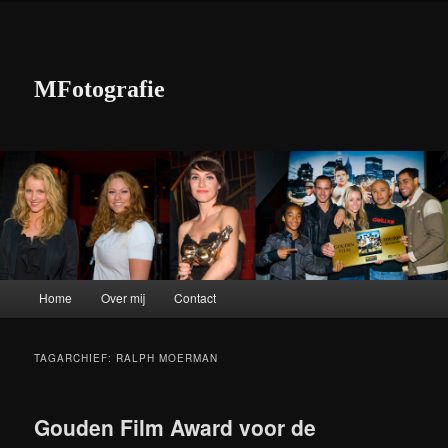
MFotografie
Hoofdmenu
Home
Over mij
Contact
Spring naar de primaire inhoud
Spring naar de secundaire inhoud
TAGARCHIEF:
RALPH MOERMAN
Gouden Film Award voor de