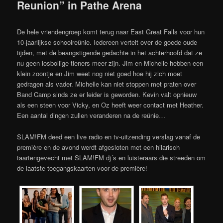
Reunion” in Pathe Arena
De hele vriendengroep komt terug naar East Great Falls voor hun
10-jaarlijkse schoolreünie. Iedereen vertelt over de goede oude
tijden, met de beangstigende gedachte in het achterhoofd dat ze
nu geen losbollige tieners meer zijn. Jim en Michelle hebben een
klein zoontje en Jim weet nog niet goed hoe hij zich moet
gedragen als vader. Michelle kan niet stoppen met praten over
Band Camp sinds ze er leider is geworden. Kevin valt opnieuw
als een steen voor Vicky, en Oz heeft weer contact met Heather.
Een aantal dingen zullen veranderen na de reünie…
SLAM!FM deed een live radio en tv-uitzending verslag vanaf de
première en de avond werdt afgesloten met een hilarisch
taartengevecht met SLAM!FM dj´s en luisteraars die streeden om
de laatste toegangskaarten voor de première!