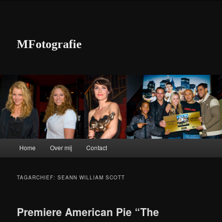
MFotografie
Hoofdmenu
Home
Over mij
Contact
Spring naar de primaire inhoud
Spring naar de secundaire inhoud
TAGARCHIEF:
SEANN WILLIAM SCOTT
Premiere American Pie “The