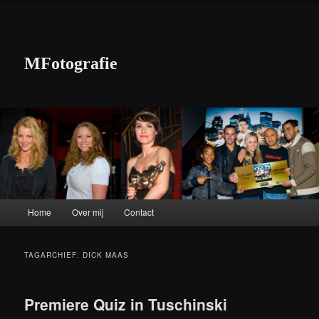
MFotografie
Hoofdmenu
Home
Over mij
Contact
Spring naar de primaire inhoud
Spring naar de secundaire inhoud
TAGARCHIEF:
DICK MAAS
Premiere Quiz in Tuschinski