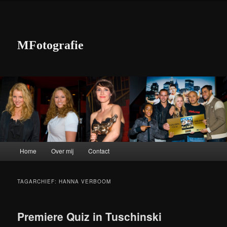
MFotografie
Hoofdmenu
Home
Over mij
Contact
Spring naar de primaire inhoud
Spring naar de secundaire inhoud
TAGARCHIEF:
HANNA VERBOOM
Premiere Quiz in Tuschinski