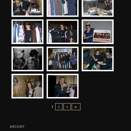
1
2
3
►
ARCHIEF