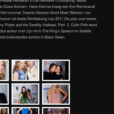
s Freddie Heineken in De Heineken Ontvoering. Beste
van Dave Schram. Hans Kemna kreeg een Ere Rembrandt
n. Het nummer ‘Hoeren Neuken Nooit Meer Werken’ van
kozen tot beste filmtitelsong van 2011.De prijs voor beste
rry Potter and the Deathly Hallows: Part 2. Colin Firth werd
dse acteur voor zijn rol in The King’s Speech en Natalie
ste buitenlandse actrice in Black Swan.