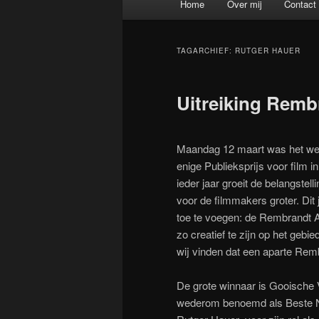
Home
Over mij
Contact
Spring naar de primaire inh
Spring naar de secundaire 
TAGARCHIEF:
RUTGER HAUER
Uitreiking Remb
Maandag 12 maart was het wee
enige Publieksprijs voor film 
ieder jaar groeit de belangste
voor de filmmakers groter. Dit
toe te voegen: de Rembrandt A
zo creatief te zijn op het geb
wij vinden dat een aparte Remb
De grote winnaar is Gooische 
wederom benoemd als Beste Ned